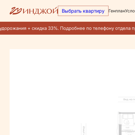
Выбрать квартиру
Генплан
Усло
2
3-комнатная
73.9 м
Цена по запросу
Ипотека
от
дорожания + скидка 33%. Подробнее по телефону отдела пр