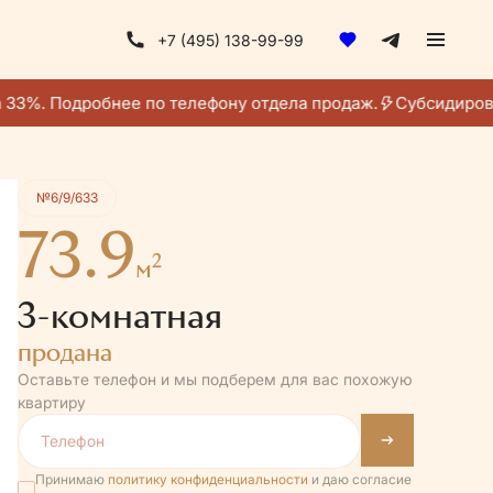
+7 (495) 138-99-99
Квартира забронирована
33%. Подробнее по телефону отдела продаж.
Субсидирован
№6/9/633
73.9
2
м
3-комнатная
продана
Оставьте телефон и мы подберем для вас похожую
квартиру
Принимаю
политику конфиденциальности
и даю согласие