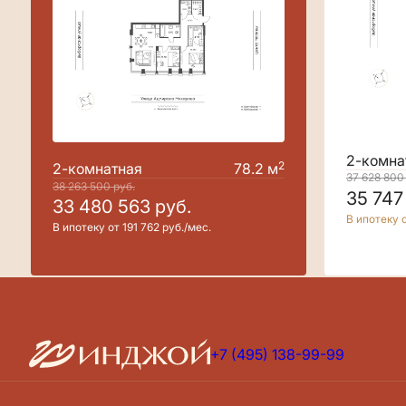
2-комна
2
2-комнатная
78.2 м
37 628 80
38 263 500
руб.
35 747
33 480 563
руб.
В ипотеку о
В ипотеку от 191 762 руб./мес.
+7 (495) 138-99-99