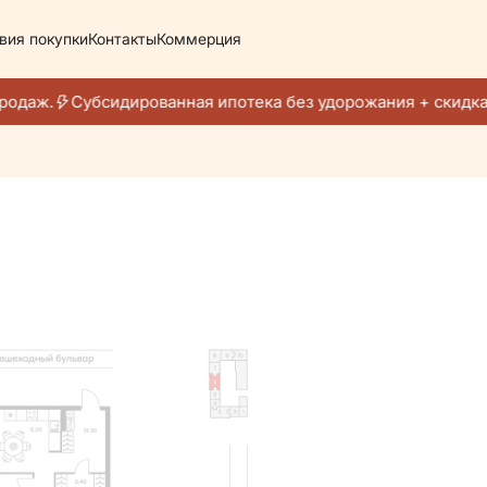
вия покупки
Контакты
Коммерция
 224 105 руб./мес.
одаж.
Субсидированная ипотека без удорожания + скидка 