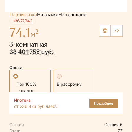
Планировка
На этаже
На генплане
№6/27/842
74.1
2
м
3-комнатная
38 401 755 руб.
40 422 900 руб.
Опции
Стандартная
В рассрочку
Ипотека
Подробнее
от 236 826 руб./мес
Секция
Секция 6
Этаж
27