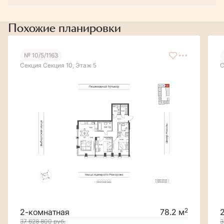
Похожие планировки
№ 10/5/1163
Секция Секция 10, Этаж 5
С
2
2-комнатная
78.2 м
37 628 800
руб.
3