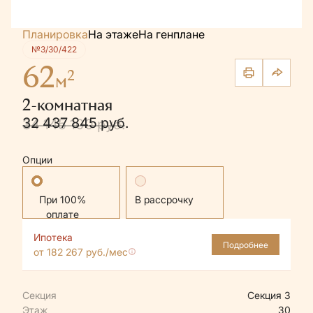
Планировка
На этаже
На генплане
№3/30/422
62
2
м
2-комнатная
32 437 845 руб.
34 145 100 руб.
Опции
Стандартная
В рассрочку
Ипотека
Подробнее
от 182 267 руб./мес
Секция
Секция 3
Этаж
30