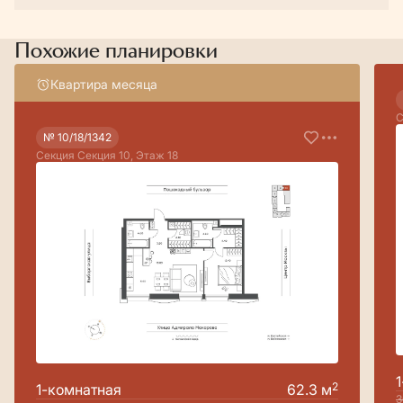
Похожие планировки
Квартира месяца
С
№ 10/18/1342
Секция Секция 10, Этаж 18
2
1-комнатная
62.3 м
3