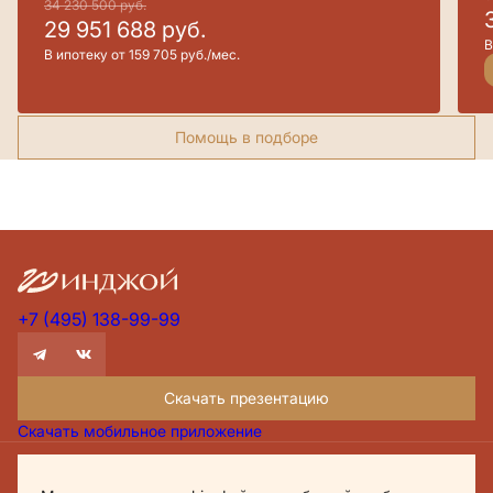
34 230 500
руб.
29 951 688
руб.
В
В ипотеку от 159 705 руб./мес.
Помощь в подборе
+7 (495) 138-99-99
Скачать презентацию
Скачать мобильное приложение
Проектная декларация Дом.рф