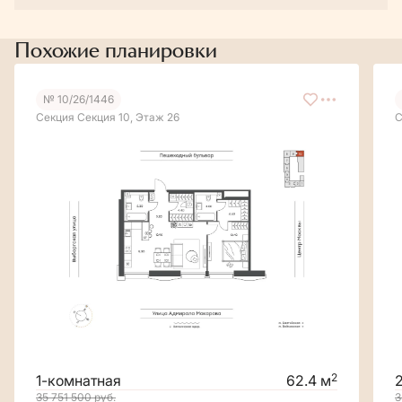
Похожие планировки
№ 10/26/1446
Секция Секция 10, Этаж 26
С
2
1-комнатная
62.4 м
35 751 500
руб.
3