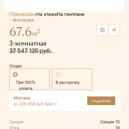
Планировка
На этаже
На генплане
№10/19/1354
67.6
2
м
3-комнатная
37 547 135 руб.
39 523 300 руб.
Опции
Стандартная
В рассрочку
Ипотека
Подробнее
от 228 958 руб./мес
Секция
Секция 10
Этаж
19