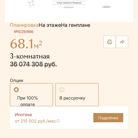
Планировка
На этаже
На генплане
№6/29/866
68.1
2
м
3-комнатная
36 074 308 руб.
43 073 800 руб.
Опции
Стандартная
В рассрочку
Ипотека
Подробнее
от 215 502 руб./мес