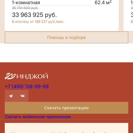
2
1-комнатная
62.4 м
35 751 500
руб.
3
33 963 925
руб.
В ипотеку от 196 227 руб./мес.
В
Помощь в подборе
+7 (495) 138-99-99
Скачать презентацию
Скачать мобильное приложение
Проектная декларация Дом.рф