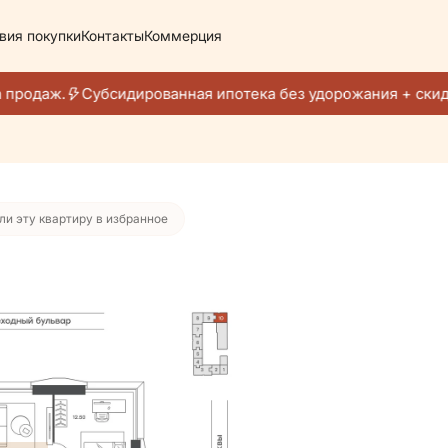
вия покупки
Контакты
Коммерция
4 315 руб./мес.
продаж.
Субсидированная ипотека без удорожания + скидк