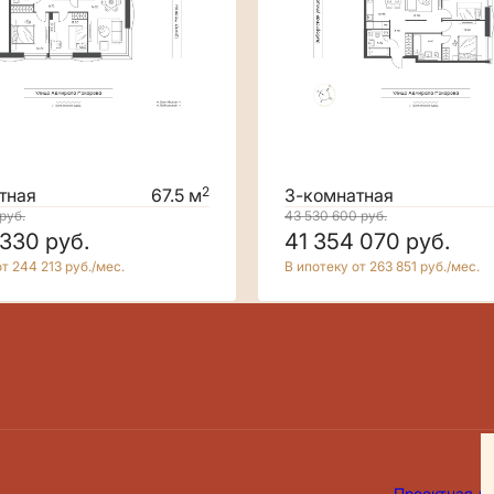
2
тная
67.5 м
3-комнатная
руб.
43 530 600
руб.
 330
руб.
41 354 070
руб.
т 244 213 руб./мес.
В ипотеку от 263 851 руб./мес.
Проектная д