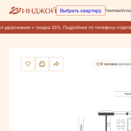
Выбрать квартиру
Генплан
Усло
44 734 500 руб.
2
3-комнатная
67.1 м
42 497 775 руб.
Ипотека
от 27
 удорожания + скидка 33%. Подробнее по телефону отдела 