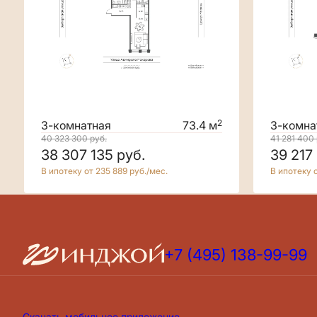
2
3-комнатная
73.4 м
3-комна
40 323 300
руб.
41 281 400
38 307 135
руб.
39 217
В ипотеку от 235 889 руб./мес.
В ипотеку о
+7 (495) 138-99-99
Скачать мобильное приложение