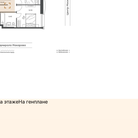
а этаже
На генплане