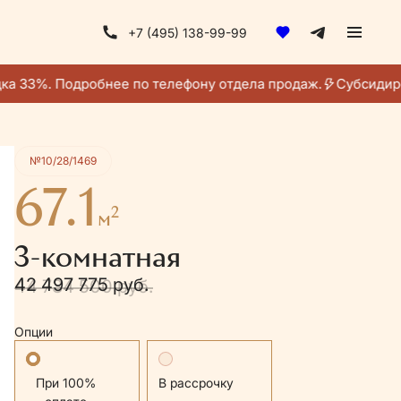
+7 (495) 138-99-99
Получить консультацию
а 33%. Подробнее по телефону отдела продаж.
Субсидиров
№10/28/1469
67.1
2
м
3-комнатная
42 497 775 руб.
44 734 500 руб.
Опции
Стандартная
В рассрочку