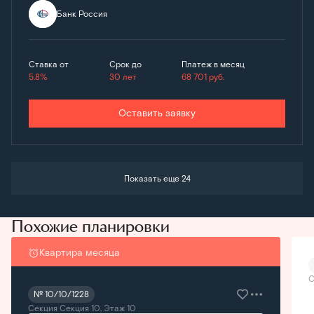
Банк Россия
Ставка от
Срок до
Платеж в месяц
5.8%
30 лет
68 701
руб.
Оставить заявку
Показать еще 24
Похожие планировки
Квартира месяца
С
№ 10/10/1228
Секция Секция 10, Этаж 10