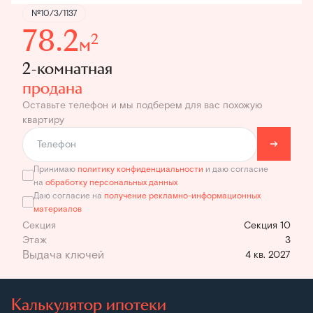
№10/3/1137
78.2
2
м
2-комнатная
продана
Оставьте телефон и мы подберем для вас похожую
квартиру
Принимаю
политику конфиденциальности
и даю согласие
на
обработку персональных данных
Даю согласие на
получение рекламно-информационных
материалов
Секция
Секция 10
Этаж
3
4 кв. 2027
Калькулятор ипотеки