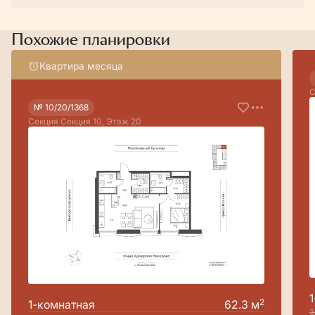
Похожие планировки
Квартира месяца
С
№ 10/20/1368
Секция Секция 10, Этаж 20
2
1-комнатная
62.3 м
3