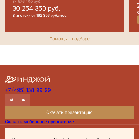
34 576 400
руб.
30 254 350
руб.
В
В ипотеку от 162 396 руб./мес.
Помощь в подборе
+7 (495) 138-99-99
Скачать презентацию
Скачать мобильное приложение
Проектная декларация Дом.рф