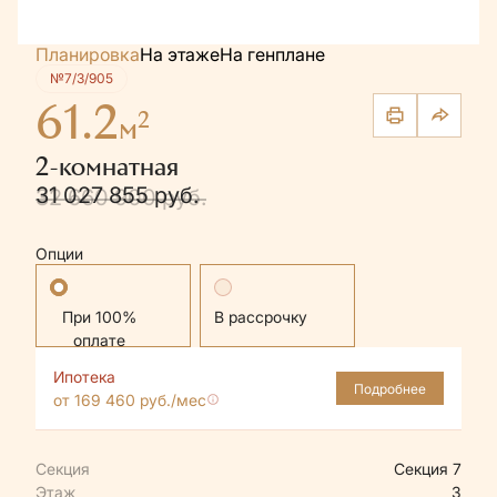
Планировка
На этаже
На генплане
№7/3/905
61.2
2
м
2-комнатная
31 027 855 руб.
32 660 900 руб.
Опции
Стандартная
В рассрочку
Ипотека
Подробнее
от 169 460 руб./мес
Секция
Секция 7
Этаж
3