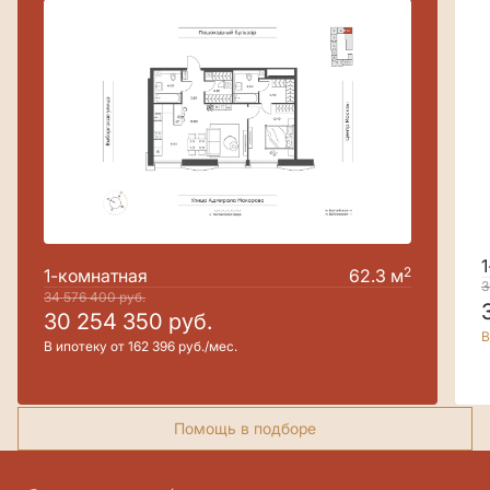
2
1-комнатная
62.3 м
3
34 576 400
руб.
30 254 350
руб.
В
В ипотеку от 162 396 руб./мес.
Помощь в подборе