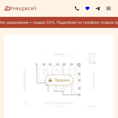
2
2-комнатная
60.7 м
Цена по запросу
ез удорожания + скидка 33%. Подробнее по телефону отдела пр
Ипотека
от 196 888 руб./мес.
Продано