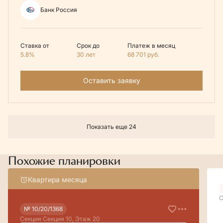
Банк Россия
Ставка от
Срок до
Платеж в месяц
5.8%
30 лет
68 701
руб.
Оставить заявку
Показать еще 24
Похожие планировки
Квартира месяца
С
№ 10/20/1368
Секция Секция 10, Этаж 20