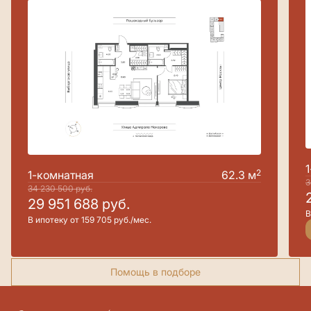
2
1-комнатная
62.3 м
3
34 230 500
руб.
29 951 688
руб.
В
В ипотеку от 159 705 руб./мес.
Помощь в подборе