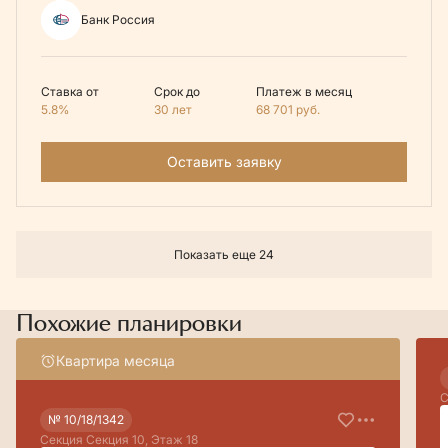
Банк Россия
Ставка от
Срок до
Платеж в месяц
5.8%
30 лет
68 701
руб.
Оставить заявку
Показать еще 24
Похожие планировки
Квартира месяца
С
№ 10/18/1342
Секция Секция 10, Этаж 18