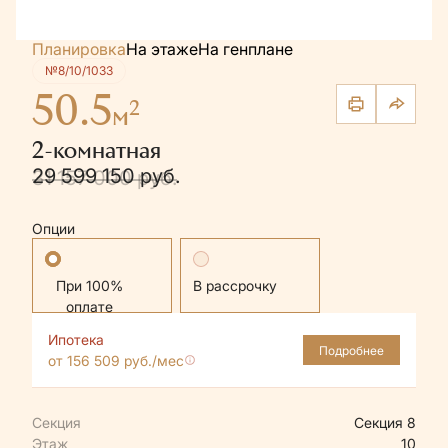
Планировка
На этаже
На генплане
№8/10/1033
50.5
2
м
2-комнатная
29 599 150 руб.
31 157 000 руб.
Опции
Стандартная
В рассрочку
Ипотека
Подробнее
от 156 509 руб./мес
Секция
Секция 8
Этаж
10