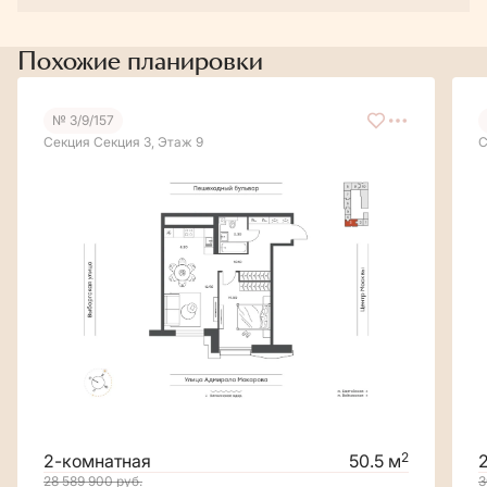
Похожие планировки
№ 3/9/157
Секция Секция 3, Этаж 9
С
2
2-комнатная
50.5 м
28 589 900
руб.
3