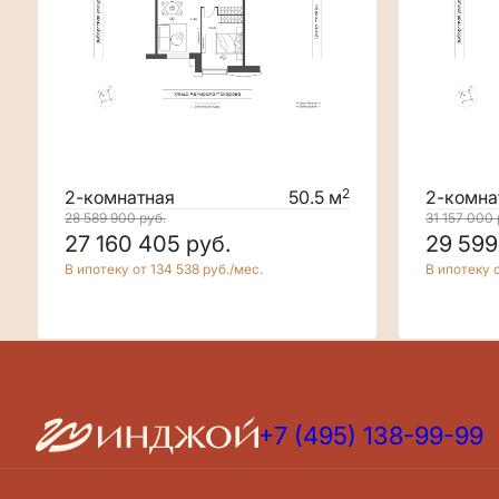
2
2-комнатная
50.5 м
2-комна
28 589 900
руб.
31 157 000
27 160 405
руб.
29 599
В ипотеку от 134 538 руб./мес.
В ипотеку о
+7 (495) 138-99-99