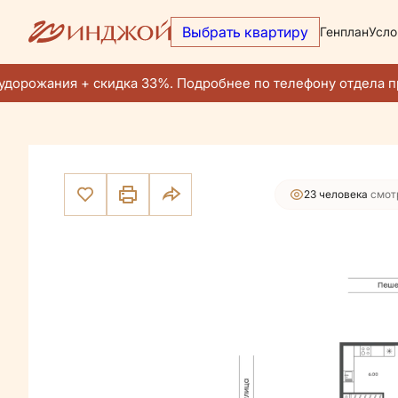
Выбрать квартиру
Генплан
Усло
30 111 200 руб.
2
2-комнатная
49.3 м
28 605 640 руб.
Ипотека
от 1
дорожания + скидка 33%. Подробнее по телефону отдела пр
23 человекa
смот