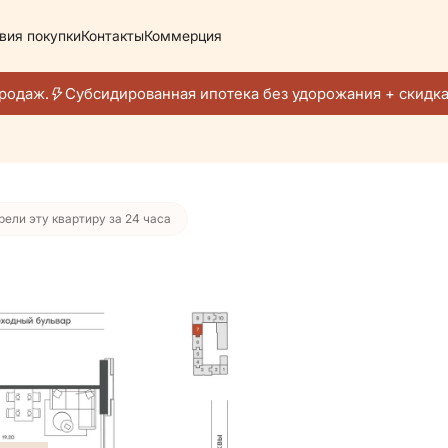
вия покупки
Контакты
Коммерция
47 587 руб./мес.
одаж.
Субсидированная ипотека без удорожания + скидка 
рели эту квартиру за 24 часа