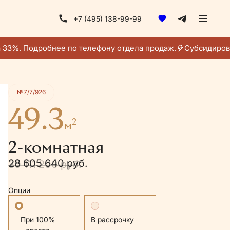
+7 (495) 138-99-99
Получить консультацию
33%. Подробнее по телефону отдела продаж.
Субсидирован
№7/7/926
49.3
2
м
2-комнатная
28 605 640 руб.
30 111 200 руб.
Опции
Стандартная
В рассрочку