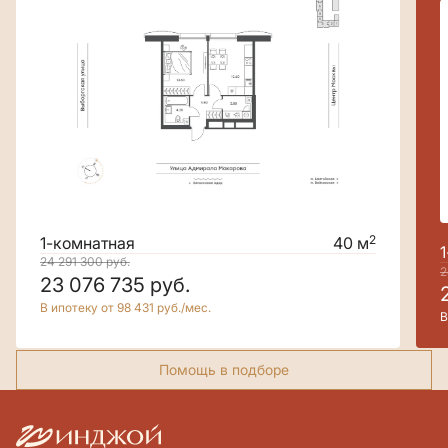
2
1-комнатная
40 м
24 291 300
руб.
2
23 076 735
руб.
В ипотеку от 98 431 руб./мес.
В
Помощь в подборе