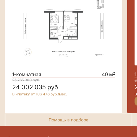
2
1-комнатная
40 м
25 265 300
руб.
2
24 002 035
руб.
В ипотеку от 106 476 руб./мес.
В
Помощь в подборе