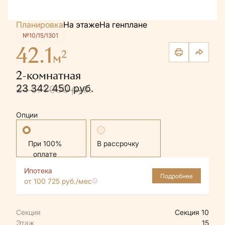
Планировка
На этаже
На генплане
№10/15/1301
42.1
2
м
2-комнатная
23 342 450 руб.
24 571 000 руб.
Опции
Стандартная
В рассрочку
Ипотека
Подробнее
от 100 725 руб./мес
Секция
Секция 10
Этаж
15