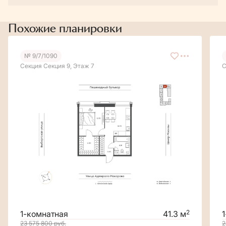
Похожие планировки
№ 9/7/1090
Секция Секция 9, Этаж 7
С
2
1-комнатная
41.3 м
23 575 800
руб.
2