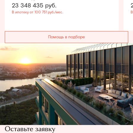
23 348 435
руб.
В ипотеку от 100 751 руб./мес.
В
Помощь в подборе
Оставьте заявку