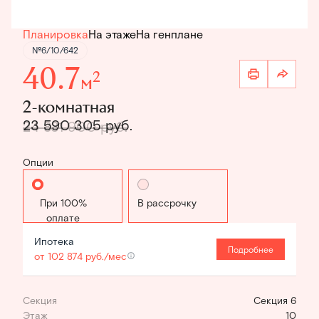
Планировка
На этаже
На генплане
№6/10/642
40.7
2
м
2-комнатная
23 590 305 руб.
24 831 900 руб.
Опции
Стандартная
В рассрочку
Ипотека
Подробнее
от 102 874 руб./мес
Секция
Секция 6
Этаж
10