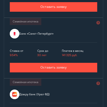
Оставить заявку
Семейная ипотека
Банк «Санкт-Петербург»
Ставка от
Срок до
Платеж в месяц
9.54%
30 лет
141 325
руб.
Оставить заявку
Семейная ипотека
Дом.ру банк (Урал ФД)