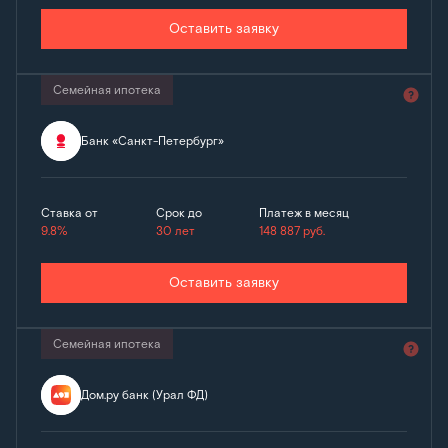
Оставить заявку
Семейная ипотека
Банк «Санкт-Петербург»
Ставка от
Срок до
Платеж в месяц
9.8%
30 лет
148 887
руб.
Оставить заявку
Семейная ипотека
Дом.ру банк (Урал ФД)