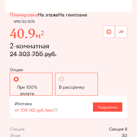
Планировка
На этаже
На генплане
№6/30/876
40.9
2
м
2-комнатная
24 303 755 руб.
25 582 900 руб.
Опции
Стандартная
В рассрочку
Ипотека
Подробнее
от 109 142 руб./мес
Секция
Секция 6
Этаж
30