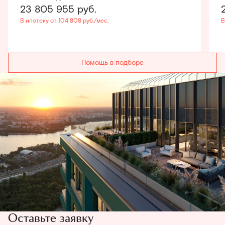
23 805 955
руб.
В ипотеку от 104 808 руб./мес.
В
Помощь в подборе
Оставьте заявку