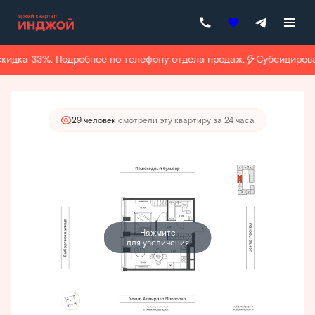
2
2-комнатная
41.1 м
25 918 700 руб.
24 622 765 руб.
кидка 33%. Подробнее по телефону отдела продаж.
Субсидирован
Ипотека
от 111 926 руб./мес.
29 человек
смотрели эту квартиру за 24 часа
Нажмите
для увеличения