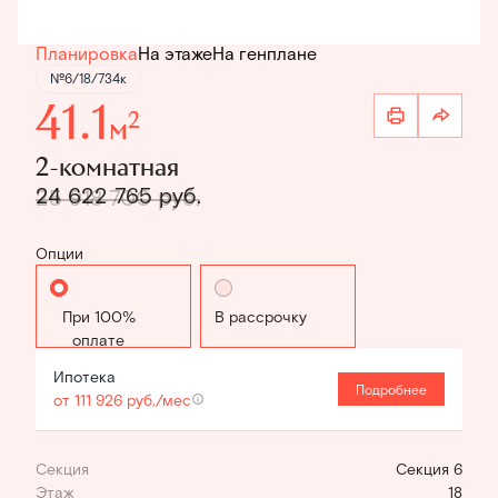
Планировка
На этаже
На генплане
№6/18/734к
41.1
2
м
2-комнатная
24 622 765 руб.
25 918 700 руб.
Опции
Стандартная
В рассрочку
Ипотека
Подробнее
от 111 926 руб./мес
Секция
Секция 6
Этаж
18