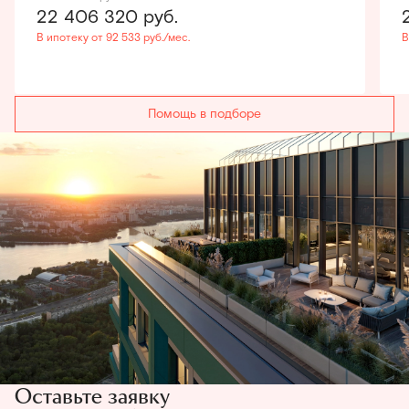
22 406 320
руб.
В ипотеку от 92 533 руб./мес.
В
Помощь в подборе
Оставьте заявку