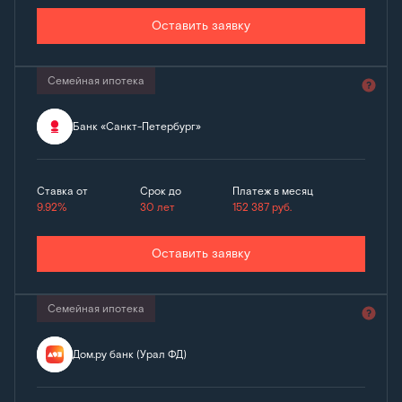
Оставить заявку
Семейная ипотека
Банк «Санкт-Петербург»
Ставка от
Срок до
Платеж в месяц
9.92%
30 лет
152 387
руб.
Оставить заявку
Семейная ипотека
Дом.ру банк (Урал ФД)