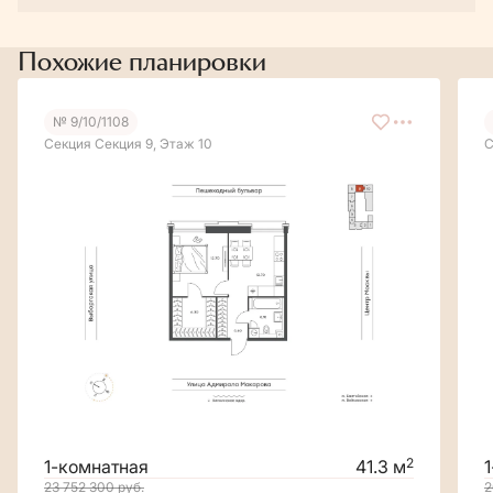
Похожие планировки
№ 9/10/1108
Секция Секция 9, Этаж 10
С
2
1-комнатная
41.3 м
23 752 300
руб.
2