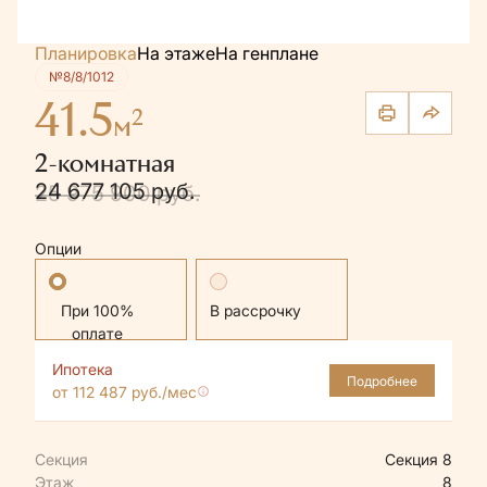
Планировка
На этаже
На генплане
№8/8/1012
41.5
2
м
2-комнатная
24 677 105 руб.
25 975 900 руб.
Опции
Стандартная
В рассрочку
Ипотека
Подробнее
от 112 487 руб./мес
Секция
Секция 8
Этаж
8