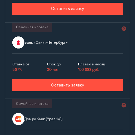
Оставить заявку
Семейная ипотека
Банк «Санкт-Петербург»
Ставка от
Срок до
Платеж в месяц
9.87%
30 лет
150 883
руб.
Оставить заявку
Семейная ипотека
Дом.ру банк (Урал ФД)