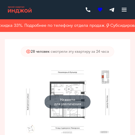
2
2-комнатная
42.3 м
25 771 900 руб.
24 483 305 руб.
кидка 33%. Подробнее по телефону отдела продаж.
Субсидирован
Ипотека
от 110 775 руб./мес.
28 человек
смотрели эту квартиру за 24 часа
Нажмите
для увеличения