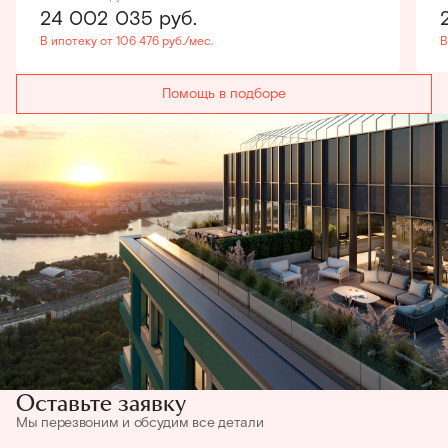
24 002 035
руб.
В ипотеку от 106 476 руб./мес.
В
Помощь в подборе
Оставьте заявку
Мы перезвоним и обсудим все детали