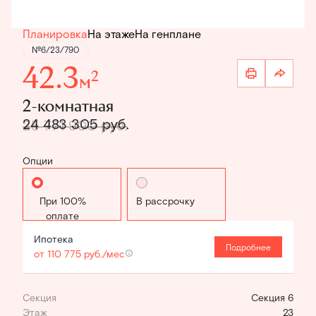
Планировка
На этаже
На генплане
№6/23/790
42.3
2
м
2-комнатная
24 483 305 руб.
25 771 900 руб.
Опции
Стандартная
В рассрочку
Ипотека
Подробнее
от 110 775 руб./мес
Секция
Секция 6
Этаж
23