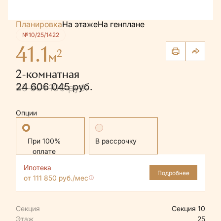
Планировка
На этаже
На генплане
№10/25/1422
41.1
2
м
2-комнатная
24 606 045 руб.
25 901 100 руб.
Опции
Стандартная
В рассрочку
Ипотека
Подробнее
от 111 850 руб./мес
Секция
Секция 10
Этаж
25