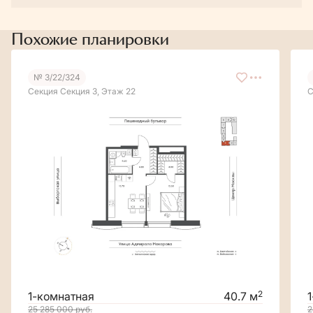
Похожие планировки
№ 3/22/324
Секция Секция 3, Этаж 22
С
2
1-комнатная
40.7 м
25 285 000
руб.
2