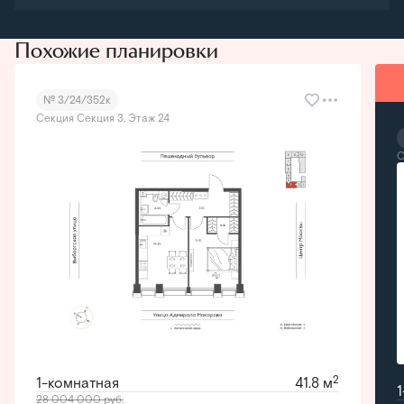
Похожие планировки
№ 3/24/352к
Секция Секция 3, Этаж 24
С
2
1-комнатная
41.8 м
28 004 000
руб.