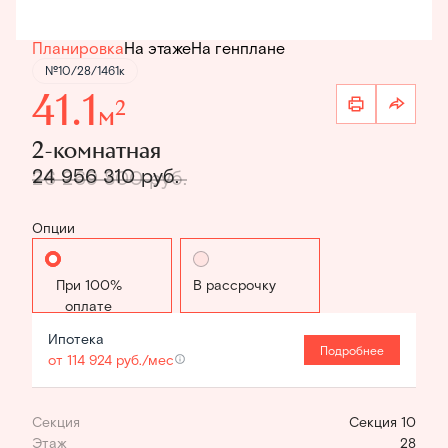
Планировка
На этаже
На генплане
№10/28/1461к
41.1
2
м
2-комнатная
24 956 310 руб.
26 269 800 руб.
Опции
Стандартная
В рассрочку
Ипотека
Подробнее
от 114 924 руб./мес
Секция
Секция 10
Этаж
28