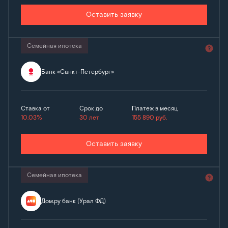
Оставить заявку
Семейная ипотека
Банк «Санкт-Петербург»
Ставка от
Срок до
Платеж в месяц
10.03%
30 лет
155 890
руб.
Оставить заявку
Семейная ипотека
Дом.ру банк (Урал ФД)