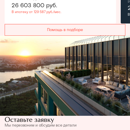
2
26 603 800
руб.
В ипотеку от 129 587 руб./мес.
В
Помощь в подборе
Оставьте заявку
Мы перезвоним и обсудим все детали