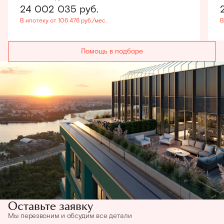
24 002 035
руб.
В ипотеку от 106 476 руб./мес.
В
Помощь в подборе
Оставьте заявку
Мы перезвоним и обсудим все детали