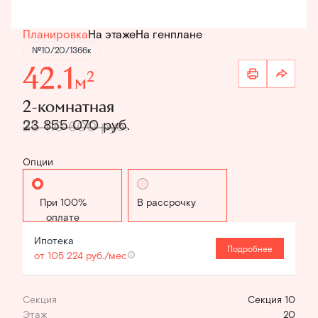
Планировка
На этаже
На генплане
№10/20/1366к
42.1
2
м
2-комнатная
23 855 070 руб.
25 110 600 руб.
Опции
Стандартная
В рассрочку
Ипотека
Подробнее
от 105 224 руб./мес
Секция
Секция 10
Этаж
20