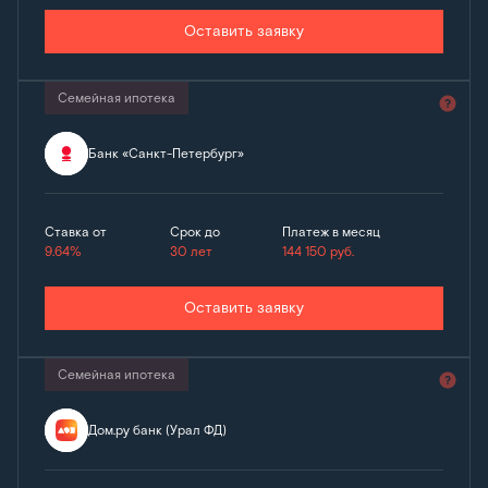
Оставить заявку
Семейная ипотека
Банк «Санкт-Петербург»
Ставка от
Срок до
Платеж в месяц
9.64%
30 лет
144 150
руб.
Оставить заявку
Семейная ипотека
Дом.ру банк (Урал ФД)