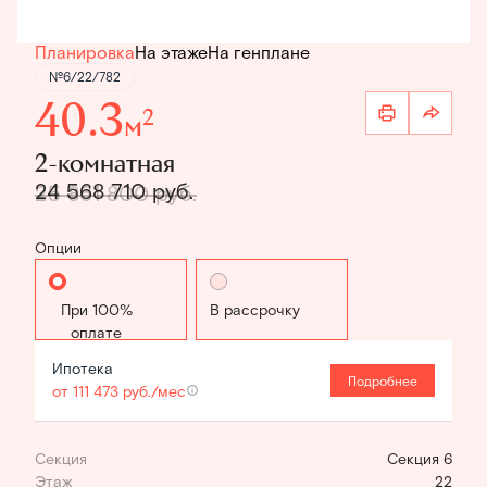
Планировка
На этаже
На генплане
№6/22/782
40.3
2
м
2-комнатная
24 568 710 руб.
25 861 800 руб.
Опции
Стандартная
В рассрочку
Ипотека
Подробнее
от 111 473 руб./мес
Секция
Секция 6
Этаж
22