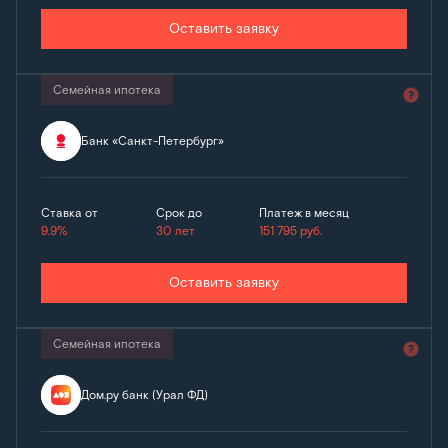
Оставить заявку
Семейная ипотека
Банк «Санкт-Петербург»
Ставка от
Срок до
Платеж в месяц
9.9%
30 лет
151 795
руб.
Оставить заявку
Семейная ипотека
Дом.ру банк (Урал ФД)