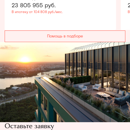
23 805 955
руб.
В ипотеку от 104 808 руб./мес.
В
Помощь в подборе
Оставьте заявку