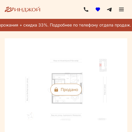
2
2-комнатная
41.2 м
Цена по запросу
рожания + скидка 33%. Подробнее по телефону отдела продаж.
Ипотека
от 104 840 руб./мес.
Продано