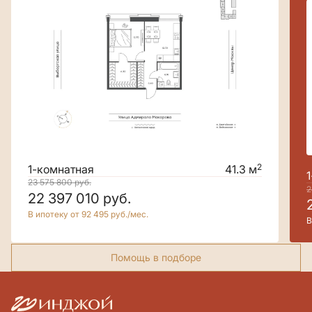
2
1-комнатная
41.3 м
23 575 800
руб.
2
22 397 010
руб.
В ипотеку от 92 495 руб./мес.
В
Помощь в подборе