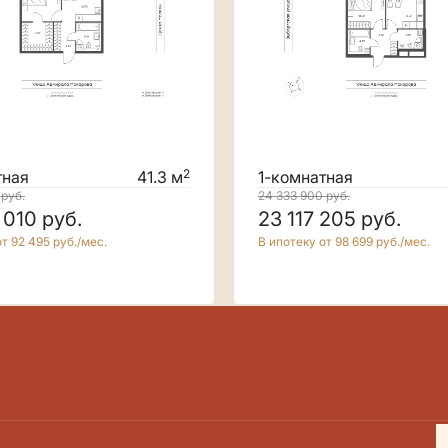
2
тная
41.3 м
1-комнатная
0
руб.
24 333 900
руб.
 010
руб.
23 117 205
руб.
т 92 495 руб./мес.
В ипотеку от 98 699 руб./мес.