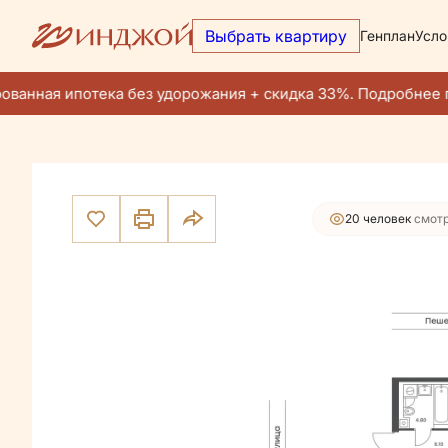
Выбрать квартиру
Генплан
Усло
24 579 800 руб.
2
2-комнатная
40.4 м
23 350 810 руб.
Ипотека
от 1
ванная ипотека без удорожания + скидка 33%. Подробнее п
20 человек
смотр