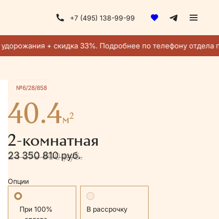
+7 (495) 138-99-99
Получить консультацию
удорожания + скидка 33%. Подробнее по телефону отдела п
№6/28/858
40.4
2
м
2-комнатная
23 350 810 руб.
24 579 800 руб.
Опции
Стандартная
В рассрочку