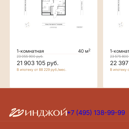
2
1-комнатная
40 м
1-комна
23 055 900
руб.
23 575 80
21 903 105
руб.
22 397
В ипотеку от 88 229 руб./мес.
В ипотеку о
+7 (495) 138-99-99