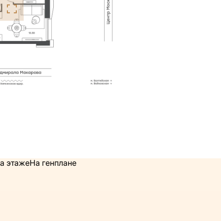
а этаже
На генплане