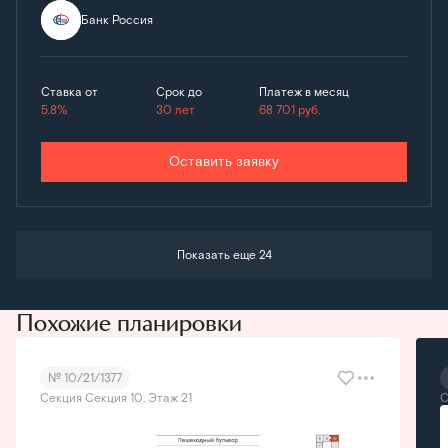
Банк Россия
Ставка от
Срок до
Платеж в месяц
5.8%
30 лет
68 701
руб.
Оставить заявку
Показать еще 24
Похожие планировки
№ 10/21/1377
Секция Секция 10, Этаж 21
С