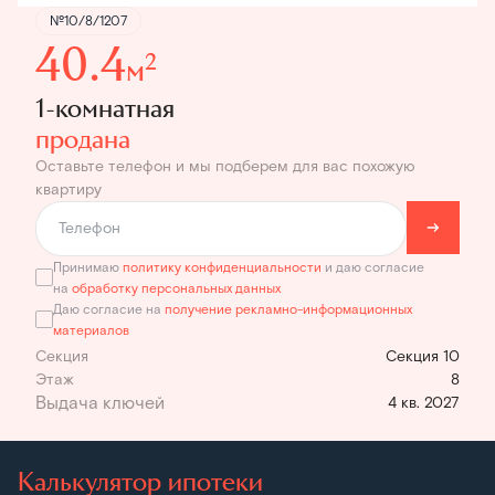
№10/8/1207
40.4
2
м
1-комнатная
продана
Оставьте телефон и мы подберем для вас похожую
квартиру
Принимаю
политику конфиденциальности
и даю согласие
на
обработку персональных данных
Даю согласие на
получение рекламно-информационных
материалов
Секция
Секция 10
Этаж
8
4 кв. 2027
Калькулятор ипотеки