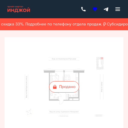
2
1-комнатная
40.4 м
Цена по запросу
скидка 33%. Подробнее по телефону отдела продаж.
Субсидирова
Продано