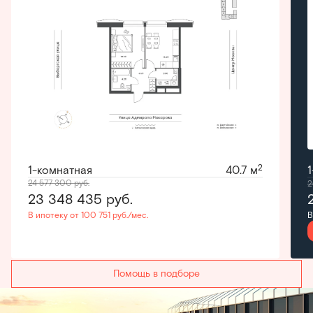
2
1-комнатная
40.7 м
24 577 300
руб.
2
23 348 435
руб.
В ипотеку от 100 751 руб./мес.
В
Помощь в подборе