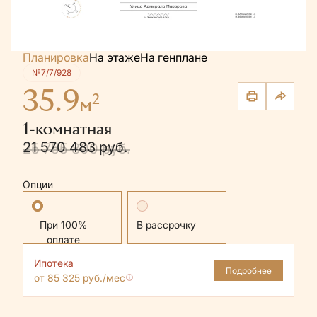
Планировка
На этаже
На генплане
№7/7/928
35.9
2
м
1-комнатная
21 570 483 руб.
25 755 800 руб.
Опции
Стандартная
В рассрочку
Ипотека
Подробнее
от 85 325 руб./мес