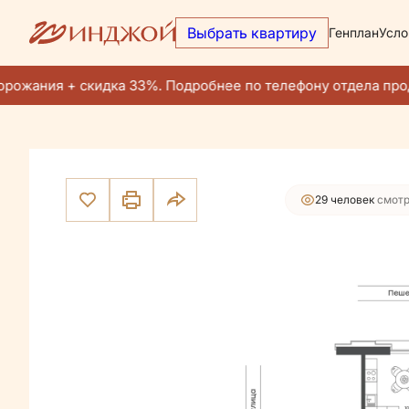
Выбрать квартиру
Генплан
Усло
23 354 200 руб.
2
1-комнатная
32.7 м
22 186 490 руб.
Ипотека
от 90
рожания + скидка 33%. Подробнее по телефону отдела прод
29 человек
смотр