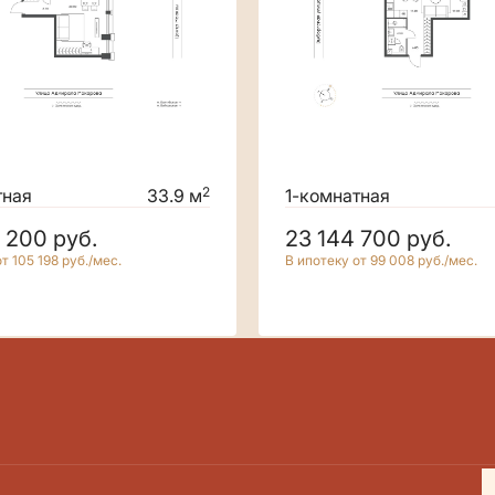
2
тная
33.9 м
1-комнатная
9 200
руб.
23 144 700
руб.
т 105 198 руб./мес.
В ипотеку от 99 008 руб./мес.