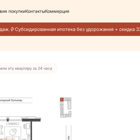
вия покупки
Контакты
Коммерция
 631 руб./мес.
аж.
Субсидированная ипотека без удорожания + скидка 33
ели эту квартиру за 24 часа