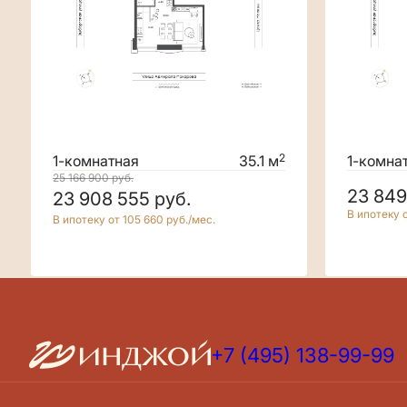
2
1-комнатная
35.1 м
1-комна
25 166 900
руб.
23 84
23 908 555
руб.
В ипотеку о
В ипотеку от 105 660 руб./мес.
+7 (495) 138-99-99