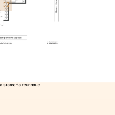
а этаже
На генплане