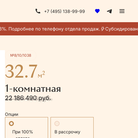
+7 (495) 138-99-99
Получить консультацию
%. Подробнее по телефону отдела продаж.
Субсидированна
№8/10/1038
32.7
2
м
1-комнатная
22 186 490 руб.
23 354 200 руб.
Опции
Стандартная
В рассрочку