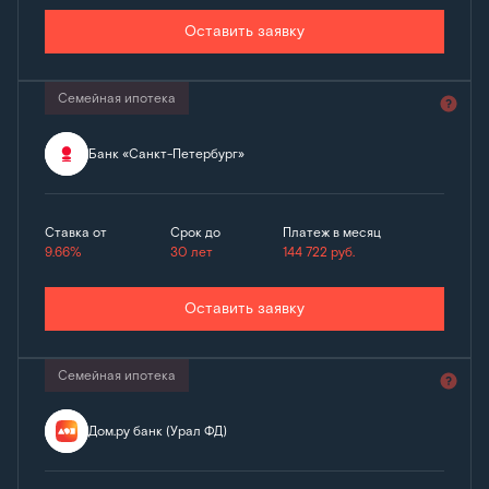
Оставить заявку
Семейная ипотека
Банк «Санкт-Петербург»
Ставка от
Срок до
Платеж в месяц
9.66%
30 лет
144 722
руб.
Оставить заявку
Семейная ипотека
Дом.ру банк (Урал ФД)