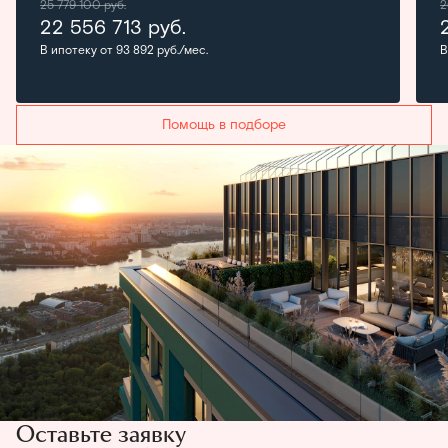
25 779 100
руб.
2
22 556 713
руб.
В ипотеку от 93 892 руб./мес.
В
Помощь в подборе
Оставьте заявку