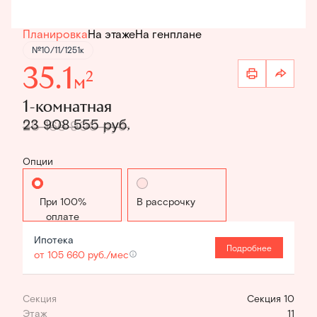
Планировка
На этаже
На генплане
№10/11/1251к
35.1
2
м
1-комнатная
23 908 555 руб.
25 166 900 руб.
Опции
Стандартная
В рассрочку
Ипотека
Подробнее
от 105 660 руб./мес
Секция
Секция 10
Этаж
11