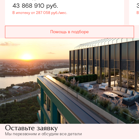
43 868 910
руб.
В ипотеку от 287 058 руб./мес.
В
Помощь в подборе
Оставьте заявку
Мы перезвоним и обсудим все детали