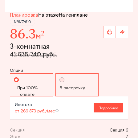
Планировка
На этаже
На генплане
№6/7/610
86.3
2
м
3-комнатная
41 675 740 руб.
43 869 200 руб.
Опции
Стандартная
В рассрочку
Ипотека
Подробнее
от 266 873 руб./мес
Секция
Секция 6
Этаж
7