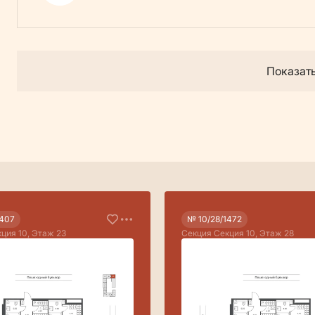
Показат
1407
№ 10/28/1472
ция 10, Этаж 23
Секция Секция 10, Этаж 28