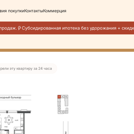
вия покупки
Контакты
Коммерция
160 951 руб./мес.
родаж.
Субсидированная ипотека без удорожания + скидка
ция -35%
рели эту квартиру за 24 часа