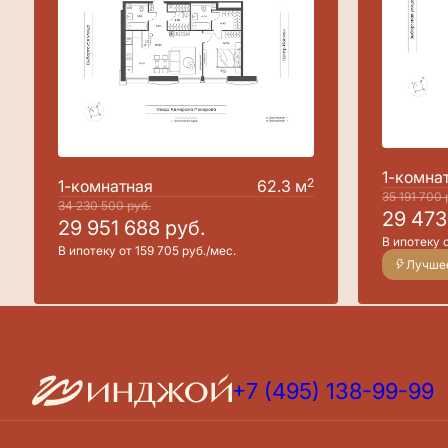
1-комна
2
1-комнатная
62.3 м
35 191 700
34 230 500
руб.
29 47
29 951 688
руб.
В ипотеку о
В ипотеку от 159 705 руб./мес.
+7 (495) 138-99-99