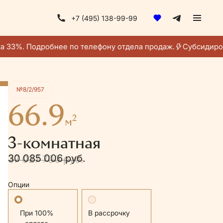
+7 (495) 138-99-99
Получить консультацию
 33%. Подробнее по телефону отдела продаж.
Субсидирова
№8/2/957
66.9
2
м
3-комнатная
30 085 006 руб.
37 027 700 руб.
Опции
Стандартная
В рассрочку