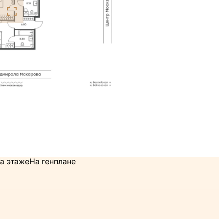
а этаже
На генплане