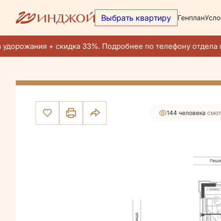
Выбрать квартиру
Генплан
Усло
37 027 700 руб.
2
3-комнатная
66.9 м
30 085 006 руб.
Ипотека
от 
удорожания + скидка 33%. Подробнее по телефону отдела п
Ак
144 человекa
смот