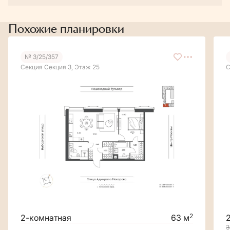
Похожие планировки
№ 3/25/357
Секция Секция 3, Этаж 25
С
2
2-комнатная
63 м
3