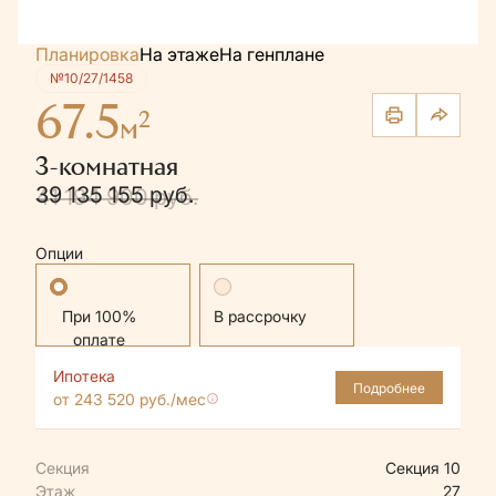
Планировка
На этаже
На генплане
№10/27/1458
67.5
2
м
3-комнатная
39 135 155 руб.
41 194 900 руб.
Опции
Стандартная
В рассрочку
Ипотека
Подробнее
от 243 520 руб./мес
Секция
Секция 10
Этаж
27