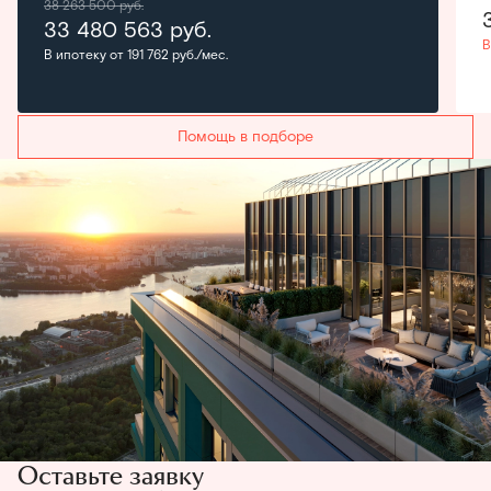
38 263 500
руб.
33 480 563
руб.
В
В ипотеку от 191 762 руб./мес.
Помощь в подборе
Оставьте заявку