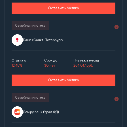
Оставить заявку
Семейная ипотека
Банк «Санкт-Петербург»
Ставка от
Срок до
Платеж в месяц
12.45%
30 лет
264 017
руб.
Оставить заявку
Семейная ипотека
Дом.ру банк (Урал ФД)