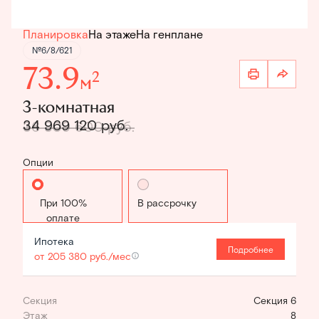
Планировка
На этаже
На генплане
№6/8/621
73.9
2
м
3-комнатная
34 969 120 руб.
36 809 600 руб.
Опции
Стандартная
В рассрочку
Ипотека
Подробнее
от 205 380 руб./мес
Секция
Секция 6
Этаж
8