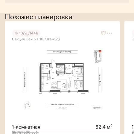
Похожие планировки
№ 10/26/1446
Секция Секция 10, Этаж 26
С
2
1-комнатная
62.4 м
35 751 500
руб.
3