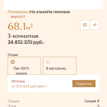
Планировка
На этаже
На генплане
№9/5/1077
68.1
2
м
3-комнатная
34 812 370 руб.
36 644 600 руб.
Опции
Стандартная
В рассрочку
Ипотека
Подробнее
от 203 824 руб./мес
Секция
Секция 9
Этаж
5