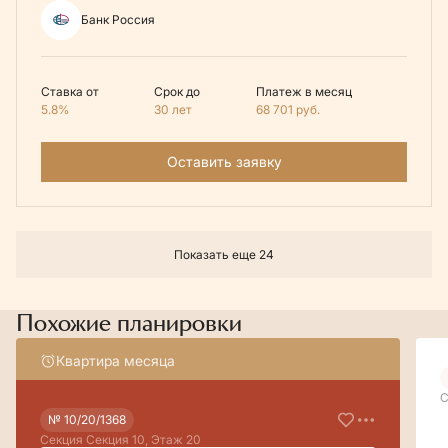
Банк Россия
Ставка от
Срок до
Платеж в месяц
5.8%
30 лет
68 701
руб.
Оставить заявку
Показать еще 24
Похожие планировки
Квартира месяца
С
№ 10/20/1368
Секция Секция 10, Этаж 20