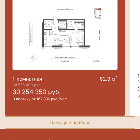
2
1-комнатная
62.3 м
3
34 576 400
руб.
30 254 350
руб.
В
В ипотеку от 162 396 руб./мес.
Помощь в подборе