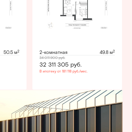
2
2
50.5 м
2-комнатная
49.8 м
34 011 900
руб.
32 311 305
руб.
В ипотеку от 181 118 руб./мес.