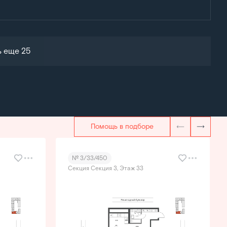
ь еще 25
Помощь в подборе
№ 3/33/450
Секция Секция 3, Этаж 33