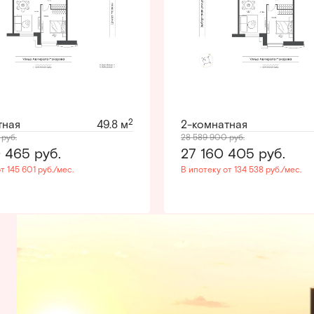
2
тная
49.8 м
2-комнатная
0
руб.
28 589 900
руб.
0 465
руб.
27 160 405
руб.
т 145 601 руб./мес.
В ипотеку от 134 538 руб./мес.