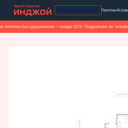
Выбрать квартиру
Генплан
Услов
2
2-комнатная
50.5 м
Цена по запросу
Ипотека
о
потека без удорожания + скидка 33%. Подробнее по телефону