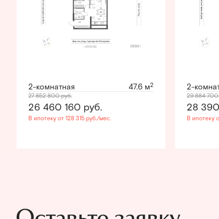
2
2-комнатная
47.6 м
2-комна
27 852 800
руб.
29 884 70
26 460 160
руб.
28 39
В ипотеку от 128 315 руб./мес.
В ипотеку о
Оставьте заявку