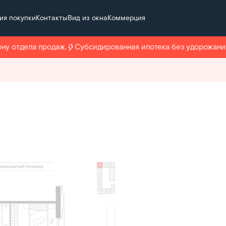
ия покупки
Контакты
Вид из окна
Коммерция
т 168 081 руб./мес.
 отдела продаж.
Субсидированная ипотека без удорожания +