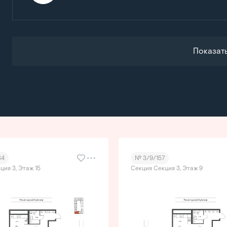
Показат
34
№ 3/9/157
ция 3, Этаж 15
Секция Секция 3, Этаж 9