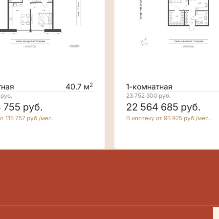
2
тная
40.7 м
1-комнатная
0
руб.
23 752 300
руб.
4 755
руб.
22 564 685
руб.
т 115 757 руб./мес.
В ипотеку от 93 925 руб./мес.