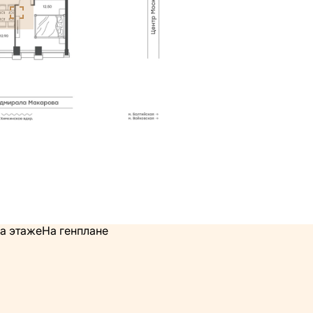
а этаже
На генплане