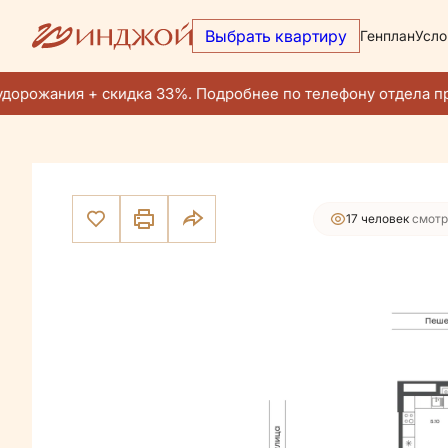
Выбрать квартиру
Генплан
Усло
25 620 200 руб.
2
2-комнатная
41.1 м
24 339 190 руб.
Ипотека
от 109
дорожания + скидка 33%. Подробнее по телефону отдела пр
17 человек
смотр