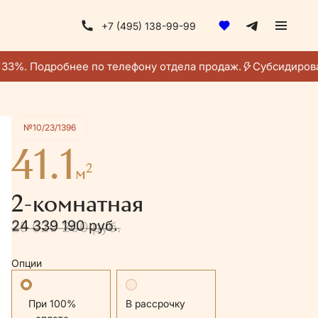
+7 (495) 138-99-99
Получить консультацию
33%. Подробнее по телефону отдела продаж.
Субсидирован
№10/23/1396
41.1
2
м
2-комнатная
24 339 190 руб.
25 620 200 руб.
Опции
Стандартная
В рассрочку