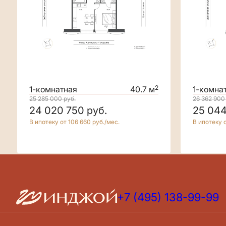
2
1-комнатная
40.7 м
1-комна
25 285 000
руб.
26 362 90
24 020 750
руб.
25 04
В ипотеку от 106 660 руб./мес.
В ипотеку о
+7 (495) 138-99-99