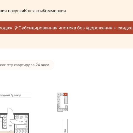
вия покупки
Контакты
Коммерция
 507 руб./мес.
одаж.
Субсидированная ипотека без удорожания + скидка 
ели эту квартиру за 24 часа