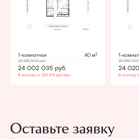
2
1-комнатная
40 м
1-комна
25 265 300
руб.
25 285 00
24 002 035
руб.
24 02
В ипотеку от 106 476 руб./мес.
В ипотеку о
Оставьте заявку