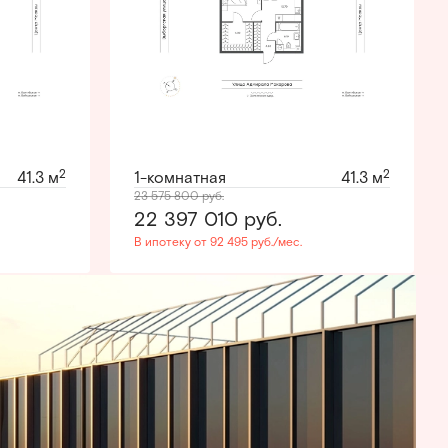
2
2
41.3 м
1-комнатная
41.3 м
23 575 800
руб.
22 397 010
руб.
В ипотеку от 92 495 руб./мес.