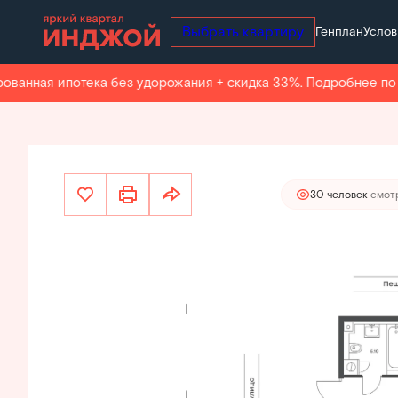
Выбрать квартиру
Генплан
Услов
25 329 700 руб.
2
2-комнатная
41.4 м
24 063 215 руб.
Ипотека
от
нная ипотека без удорожания + скидка 33%. Подробнее по те
30 человек
смотр