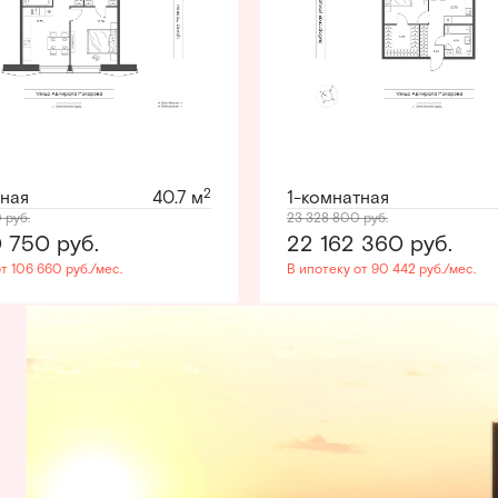
2
тная
40.7 м
1-комнатная
0
руб.
23 328 800
руб.
0 750
руб.
22 162 360
руб.
т 106 660 руб./мес.
В ипотеку от 90 442 руб./мес.