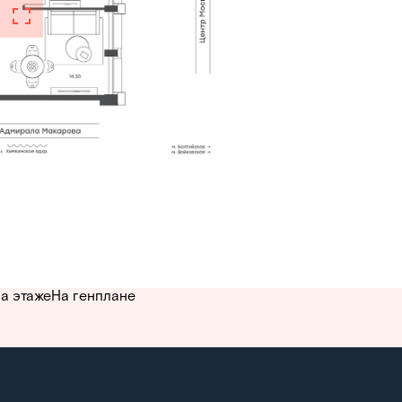
а этаже
На генплане