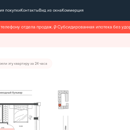
ия покупки
Контакты
Вид из окна
Коммерция
 107 050 руб./мес.
лефону отдела продаж.
Субсидированная ипотека без удорож
ели эту квартиру за 24 часа