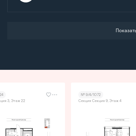
Показат
24
№ 9/4/1072
ция 3, Этаж 22
Секция Секция 9, Этаж 4