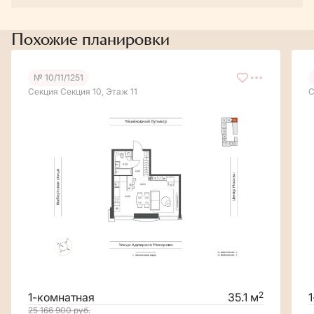
Похожие планировки
№ 10/11/1251
Секция Секция 10, Этаж 11
С
2
1-комнатная
35.1 м
25 166 900
руб.