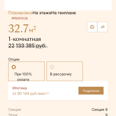
Планировка
На этаже
На генплане
№8/9/1028
32.7
2
м
1-комнатная
22 133 385 руб.
23 298 300 руб.
Опции
Стандартная
В рассрочку
Ипотека
Подробнее
от 90 144 руб./мес
Секция
Секция 8
Этаж
9