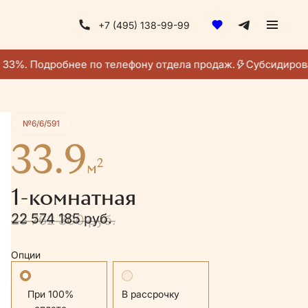
+7 (495) 138-99-99
Получить консультацию
33%. Подробнее по телефону отдела продаж.
Субсидирован
№6/6/591
33.9
2
м
1-комнатная
22 574 185 руб.
23 762 300 руб.
Опции
Стандартная
В рассрочку