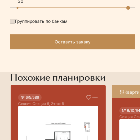
Группировать по банкам
Оставить заявку
Похожие планировки
Кварти
№ 6/5/589
Секция Секция 6, Этаж 5
№ 6/10/6
Секция Сек