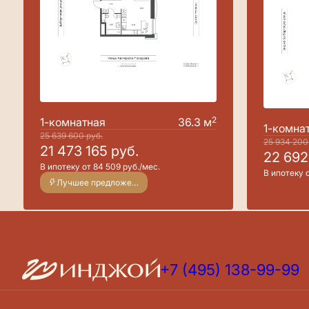
2
1-комнатная
36.3 м
1-комна
25 639 600
руб.
25 934 20
21 473 165
руб.
22 69
В ипотеку от 84 509 руб./мес.
В ипотеку о
Лучшее предложение
+7 (495) 138-99-99