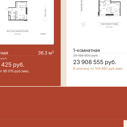
1-комнатная
2
тная
36.3 м
25 166 900
руб.
0
руб.
23 908 555
руб.
2 425
руб.
В ипотеку от 105 660 руб./мес.
т 95 015 руб./мес.