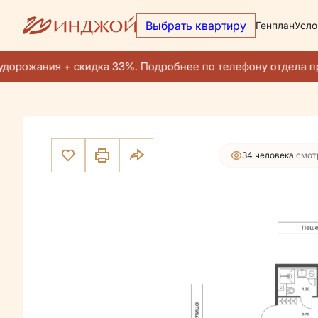
Выбрать квартиру
Генплан
Усло
23 762 300 руб.
2
1-комнатная
33.9 м
22 574 185 руб.
Ипотека
от 93
дорожания + скидка 33%. Подробнее по телефону отдела пр
34 человекa
смот