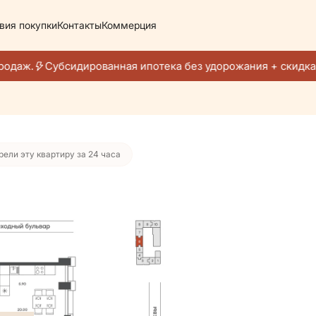
вия покупки
Контакты
Коммерция
 965 руб./мес.
одаж.
Субсидированная ипотека без удорожания + скидка 
рели эту квартиру за 24 часа