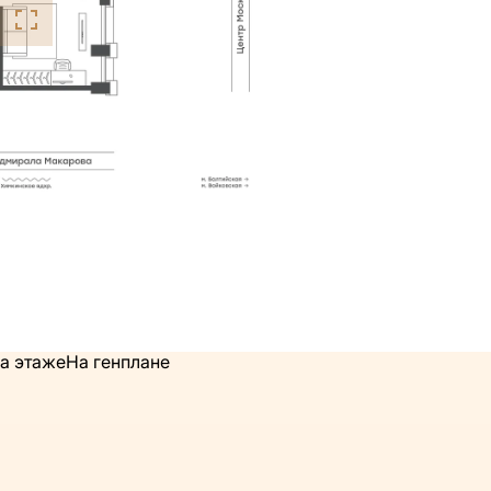
а этаже
На генплане