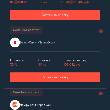
8.5
19.89%
30 лет
131 828
278 497
руб.
Оставить заявку
Семейная ипотека
Банк «Санкт-Петербург»
Ставка от
Срок до
Платеж в месяц
7.91%
30 лет
103 032
руб.
Оставить заявку
Семейная ипотека
Дом.ру банк (Урал ФД)