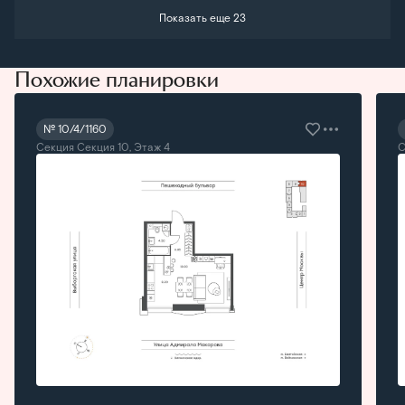
Показать еще 23
Похожие планировки
№ 10/4/1160
Секция Секция 10, Этаж 4
С