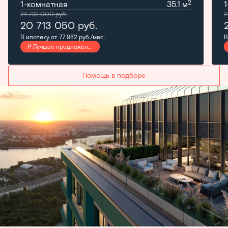
2
1-комнатная
35.1 м
24 732 000
руб.
2
20 713 050
руб.
В ипотеку от 77 982 руб./мес.
В
Лучшее предложение
Помощь в подборе