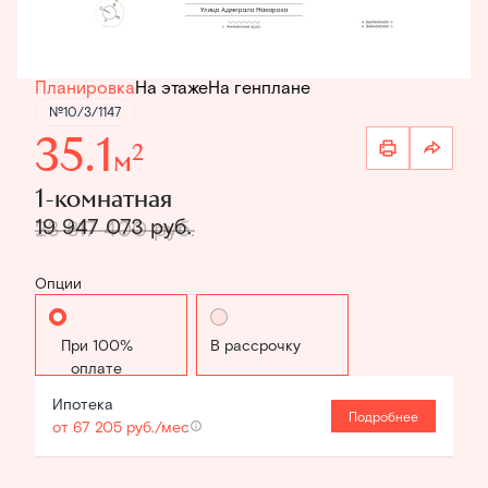
Планировка
На этаже
На генплане
№10/3/1147
35.1
2
м
1-комнатная
19 947 073 руб.
23 817 400 руб.
Опции
Стандартная
В рассрочку
Ипотека
Подробнее
от 67 205 руб./мес