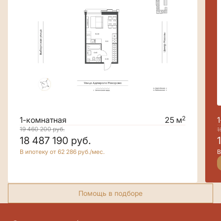
2
1-комнатная
25 м
19 460 200
руб.
1
18 487 190
руб.
В ипотеку от 62 286 руб./мес.
В
Помощь в подборе