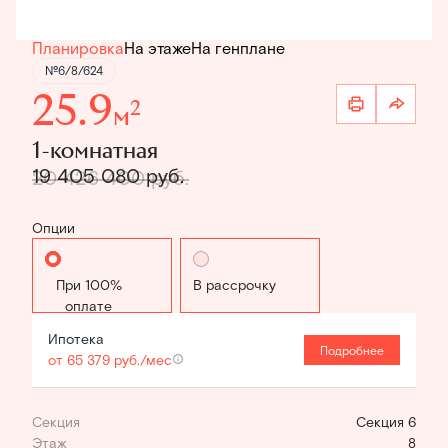
Планировка
На этаже
На генплане
№6/8/624
25.9
2
м
1-комнатная
19 405 080 руб.
20 426 400 руб.
Опции
Стандартная
В рассрочку
Ипотека
Подробнее
от 65 379 руб./мес
Секция
Секция 6
Этаж
8