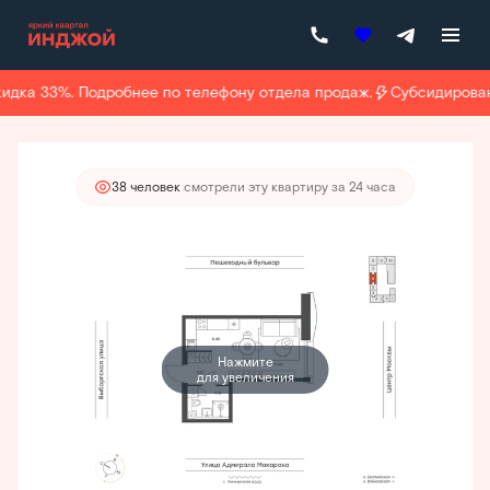
2
1-комнатная
25.9 м
20 426 400 руб.
19 405 080 руб.
идка 33%. Подробнее по телефону отдела продаж.
Субсидированн
Ипотека
от 65 379 руб./мес.
38 человек
смотрели эту квартиру за 24 часа
Нажмите
для увеличения