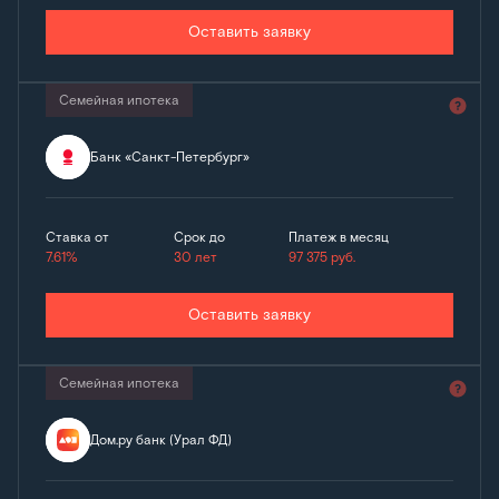
Оставить заявку
Семейная ипотека
Банк «Санкт-Петербург»
Ставка от
Срок до
Платеж в месяц
7.61%
30 лет
97 375
руб.
Оставить заявку
Семейная ипотека
Дом.ру банк (Урал ФД)