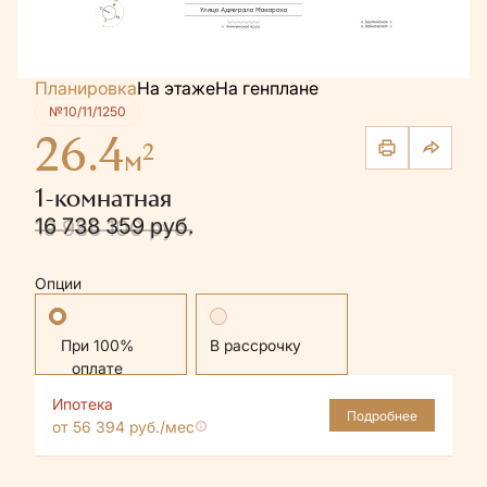
Планировка
На этаже
На генплане
№10/11/1250
26.4
2
м
1-комнатная
16 738 359 руб.
19 986 100 руб.
Опции
Стандартная
В рассрочку
Ипотека
Подробнее
от 56 394 руб./мес