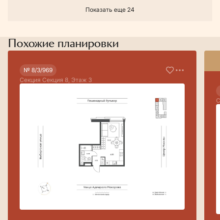
Показать еще 24
Похожие планировки
№ 8/3/969
Секция Секция 8, Этаж 3
С