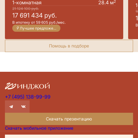
2
1-комнатная
28.4 м
21 124 100
руб.
1
17 691 434
руб.
В ипотеку от 59 605 руб./мес.
В
Лучшее предложение
Помощь в подборе
+7 (495) 138-99-99
Скачать презентацию
Скачать мобильное приложение