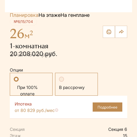
Планировка
На этаже
На генплане
№6/15/704
26
2
м
1-комнатная
20 208 020 руб.
21 271 600 руб.
Опции
Стандартная
В рассрочку
Ипотека
Подробнее
от 80 829 руб./мес
Секция
Секция 6
Этаж
15