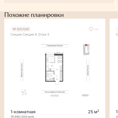
Похожие планировки
№ 9/5/1081
Секция Секция 9, Этаж 5
С
2
1-комнатная
25 м
19 460 200
руб.
2