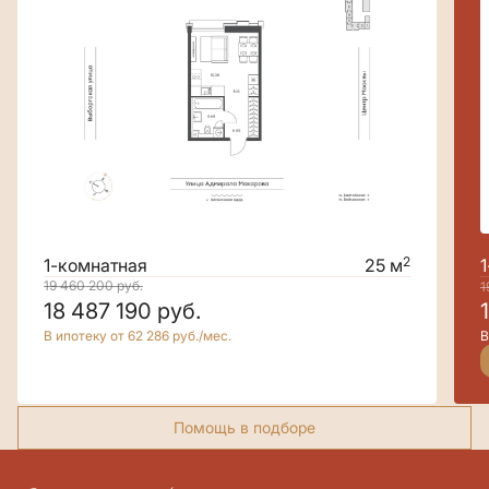
2
1-комнатная
25 м
19 460 200
руб.
1
18 487 190
руб.
В ипотеку от 62 286 руб./мес.
В
Помощь в подборе