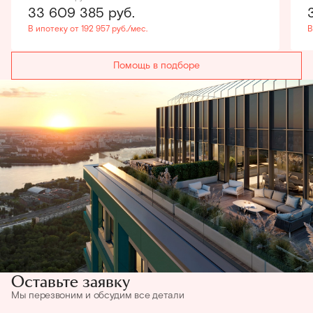
33 609 385
руб.
В ипотеку от 192 957 руб./мес.
В
Помощь в подборе
Оставьте заявку
Мы перезвоним и обсудим все детали