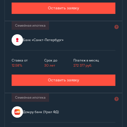
Оставить заявку
Семейная ипотека
Банк «Санкт-Петербург»
Ставка от
Срок до
Платеж в месяц
12.58%
30 лет
272 377
руб.
Оставить заявку
Семейная ипотека
Дом.ру банк (Урал ФД)