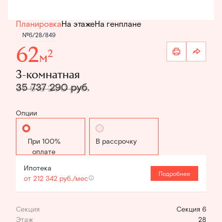
Планировка
На этаже
На генплане
№6/28/849
62
2
м
3-комнатная
35 737 290 руб.
37 618 200 руб.
Опции
Стандартная
В рассрочку
Ипотека
Подробнее
от 212 342 руб./мес
Секция
Секция 6
Этаж
28