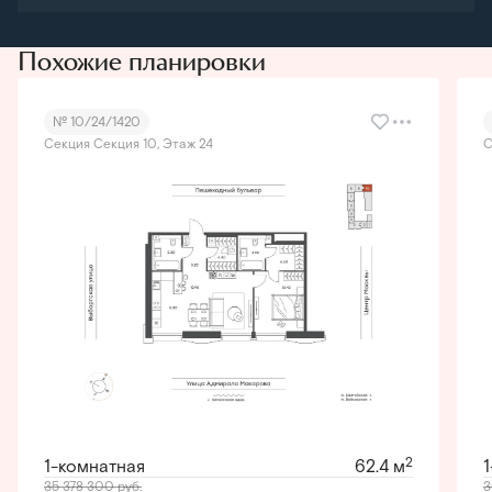
Похожие планировки
№ 10/24/1420
Секция Секция 10, Этаж 24
С
2
1-комнатная
62.4 м
35 378 300
руб.
3