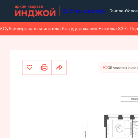
Выбрать квартиру
Генплан
Услов
37 754 300 руб.
2
3-комнатная
62.4 м
35 866 585 руб.
Ипотека
о
убсидированная ипотека без удорожания + скидка 33%. Подро
39 человек
смотр