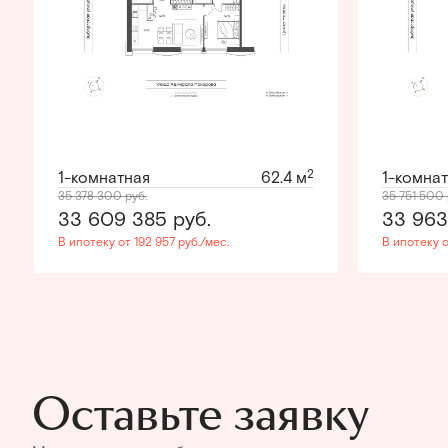
2
1-комнатная
62.4 м
1-комна
35 378 300
руб.
35 751 500
33 609 385
руб.
33 96
В ипотеку от 192 957 руб./мес.
В ипотеку о
Оставьте заявку