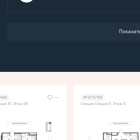
Показат
1446
№ 9/11/1112
ция 10, Этаж 26
Секция Секция 9, Этаж 11