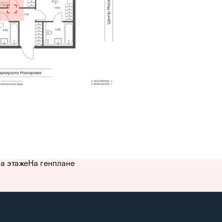
а этаже
На генплане