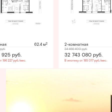
2
тная
62.4 м
2-комнатная
руб.
34 466 400
руб.
3 925
руб.
32 743 080
руб.
т 196 227 руб./мес.
В ипотеку от 185 017 руб./мес.