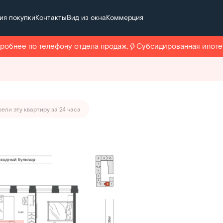
ия покупки
Контакты
Вид из окна
Коммерция
т 213 603 руб./мес.
бнее по телефону отдела продаж.
Субсидированная ипотека 
ели эту квартиру за 24 часа