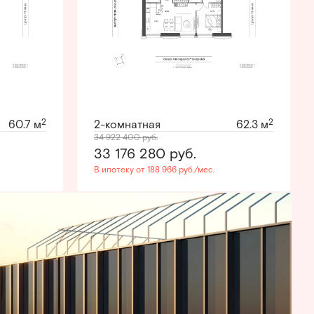
2
2
60.7 м
2-комнатная
62.3 м
34 922 400
руб.
33 176 280
руб.
В ипотеку от 188 966 руб./мес.