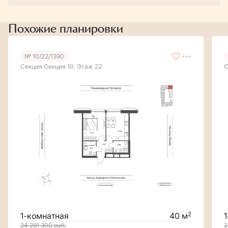
Похожие планировки
№ 10/22/1390
Секция Секция 10, Этаж 22
С
2
1-комнатная
40 м
24 291 300
руб.
2