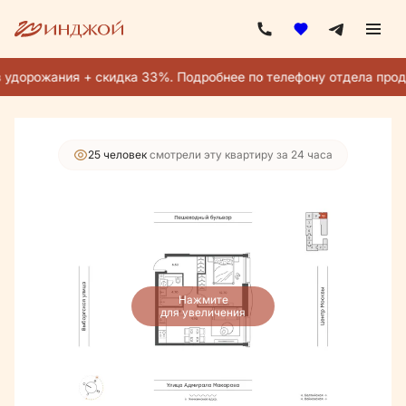
2
2-комнатная
42.1 м
25 596 100 руб.
24 316 295 руб.
 удорожания + скидка 33%. Подробнее по телефону отдела прод
Ипотека
от 109 301 руб./мес.
25 человек
смотрели эту квартиру за 24 часа
Нажмите
для увеличения