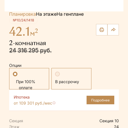
Планировка
На этаже
На генплане
№10/24/1418
42.1
2
м
2-комнатная
24 316 295 руб.
25 596 100 руб.
Опции
Стандартная
В рассрочку
Ипотека
Подробнее
от 109 301 руб./мес
Секция
Секция 10
Этаж
24